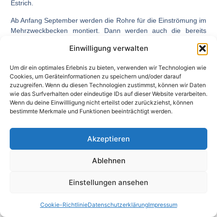
Estrich.
Ab Anfang September werden die Rohre für die Einströmung im
Mehrzweckbecken montiert. Dann werden auch die bereits
geliefert Filter in Gebäude eingebracht.
Einwilligung verwalten
Es gibt wie immer viel zu tun.
Um dir ein optimales Erlebnis zu bieten, verwenden wir Technologien wie
Cookies, um Geräteinformationen zu speichern und/oder darauf
zuzugreifen. Wenn du diesen Technologien zustimmst, können wir Daten
wie das Surfverhalten oder eindeutige IDs auf dieser Website verarbeiten.
Voheriger Beitrag
Nächster Beitrag
Wenn du deine Einwillligung nicht erteilst oder zurückziehst, können
bestimmte Merkmale und Funktionen beeinträchtigt werden.
IMPRESSUM
DATENSCHUTZ
Akzeptieren
KONTAKT
Ablehnen
Einstellungen ansehen
Cookie-Richtlinie
Datenschutzerklärung
Impressum