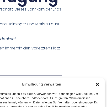
schaft. Dieses Jahr kam der Erlös
Hans Helminger und Markus Faust
edanken!
 immerhin den vorletzten Platz
Einwilligung verwalten
Nächster Beitrag
optimales Erlebnis zu bieten, verwenden wir Technologien wie Cookies, um
mationen zu speichern und/oder darauf zuzugreifen. Wenn du diesen
n zustimmst, können wir Daten wie das Surfverhalten oder eindeutige IDs
ebsite verarbeiten. Wenn du deine Einwillligung nicht erteilst oder