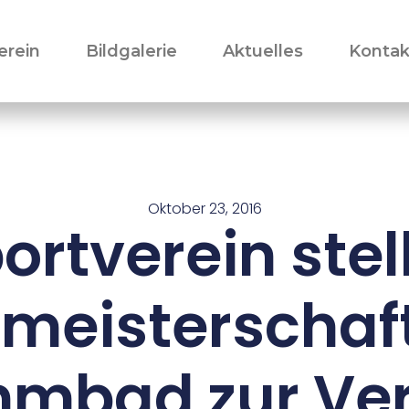
erein
Bildgalerie
Aktuelles
Kontak
Oktober 23, 2016
ortverein stell
fmeisterschaft
mbad zur Ve